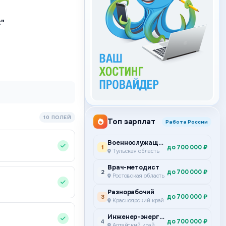
"
10 ПОЛЕЙ
Топ зарплат
Работа России
Военнослужащий по контракту
до 700 000 ₽
1
Тульская область
Врач-методист
до 700 000 ₽
2
Ростовская область
Разнорабочий
до 700 000 ₽
3
Красноярский край
Инженер-энергетик
до 700 000 ₽
4
Алтайский край