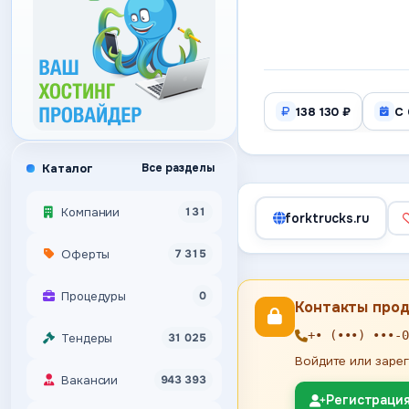
138 130 ₽
С 
Каталог
Все разделы
Компании
131
forktrucks.ru
Оферты
7 315
Процедуры
0
Контакты про
+• (•••) •••-0
Тендеры
31 025
Войдите или зарег
Вакансии
943 393
Регистраци