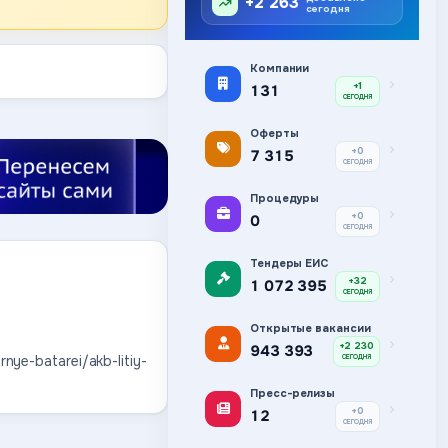
+2 263
сегодня
Компании
+1
131
СЕГОДНЯ
Оферты
+0
7 315
СЕГОДНЯ
Процедуры
+0
0
СЕГОДНЯ
Тендеры ЕИС
+32
1 072 395
СЕГОДНЯ
Открытые вакансии
+2 230
943 393
nye-batarei/akb-litiy-
СЕГОДНЯ
Пресс-релизы
+0
12
СЕГОДНЯ