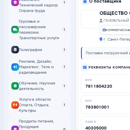
О поставщике
1
Технический надзор,
Охрана труда
ОБЩЕСТВО 
ГЕНЕРАЛЬНЫЙ 
Грузовые и
пассажирские
1
КОММЕРЧЕСКА
перевозки,
Транспортные услуги
г. Санкт-Пете
Полиграфия
1
Поставки погрузочной и
Реклама, Дизайн,
Маркетинг, Теле и
1
РЕКВИЗИТЫ КОМПАН
радиовещание
ИНН
Обучение, Научная
7811804220
1
деятельность
Услуги в области
КПП
Спорта, Отдыха,
1
783801001
Культуры
Продукты питания,
ОКАТО
Продукция
40305000
0