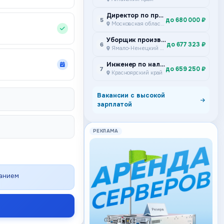
Директор по производству
до 680 000 ₽
5
Московская область
Уборщик производственных и служебных помещений
до 677 323 ₽
6
Ямало-Ненецкий автономный округ
Инженер по наладке и испытаниям Подземный участок ремонта и сервисного обслуживания самоходного дизельного оборудования Специализированное предприятие горной техники
до 659 250 ₽
7
Красноярский край
Вакансии с высокой
зарплатой
РЕКЛАМА
ванием