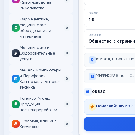
Животноводства,
Рыболовства
ОКФС
Фармацевтика,
16
Медицинское
0
оборудование и
ОКОПФ
материалы
Общество с ограни
Медицинские и
Оздоровительные
0
услуги
196084, г. Санкт-Пет
Мебель, Компьютеры
МИФНС №9 по г. Са
и Периферия,
0
Канцтовары, Бытовая
техника
ОКВЭД
Топливо, Уголь,
Продукция
0
Основной:
46.69.3
нефтепереработки
Экология, Клининг,
0
Химчистка