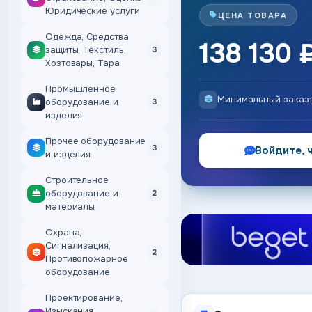
Юридические услуги
ЦЕНА ТОВАРА
Одежда, Средства
138 130 
защиты, Текстиль,
3
Хозтовары, Тара
Промышленное
Минимальный заказ
оборудование и
3
изделия
Прочее оборудование
3
Войдите, 
и изделия
Строительное
оборудование и
2
материалы
Охрана,
Сигнализация,
2
Противопожарное
оборудование
Проектирование,
Изыскания,