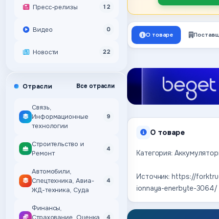
Пресс-релизы
12
Видео
0
О товаре
Поставщ
Новости
22
Отрасли
Все отрасли
Связь,
Информационные
9
технологии
О товаре
Строительство и
4
Категория: Аккумулятор
Ремонт
Автомобили,
Источник: https://forktr
Спецтехника, Авиа-
4
ionnaya-enerbyte-3064/
ЖД-техника, Суда
Финансы,
Страхование, Оценка,
4