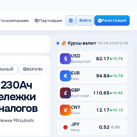
Госкомпаниям
Партнёрам
Войти
Регистрация
Курсы валют
09.08.2026 12:49
USD
$
82.17
+0.76
▲
Доллар США
ЛЬНЫЙ
ВЕРИФИЦИРОВАНА
ПРЕМИУМ
EUR
€
94.84
+0.78
▲
Евро
 230Ач
GBP
тележки
£
110.65
+0.92
▲
Фунт стерлингов
аналогов
CNY
¥
12.17
+0.10
▲
Юань
ежки Mitsubishi
JPY
¥
0.52
0.00
–
Иена