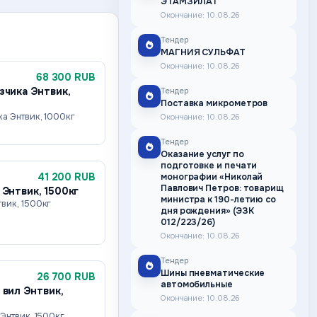
ЭТАМЗИЛАТ
Окончание: 10.08.26
Тендер
МАГНИЯ СУЛЬФАТ
Окончание: 10.08.26
68 300 RUB
зчика Энтвик,
Тендер
Поставка микрометров
ка Энтвик, 1000кг
Окончание: 10.08.26
Тендер
Оказание услуг по
подготовке и печати
41 200 RUB
монографии «Николай
Павлович Петров: товарищ
 Энтвик, 1500кг
министра к 190-летию со
вик, 1500кг
дня рождения» (ЭЗК
012/223/26)
Окончание: 10.08.26
Тендер
Шины пневматические
26 700 RUB
автомобильные
 вил Энтвик,
Окончание: 10.08.26
Энтвик, 1500кг,