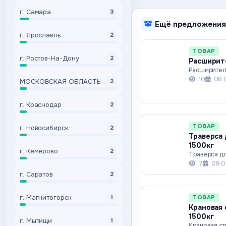
г. Самара
3
Ещё предложения
г. Ярославль
2
ТОВАР
г. Ростов-На-Дону
2
Расширите
Расширител
10
08.
МОСКОВСКАЯ ОБЛАСТЬ
2
г. Краснодар
2
ТОВАР
г. Новосибирск
2
Траверса 
1500кг
г. Кемерово
2
Траверса дл
7
08.0
г. Саратов
2
г. Магнитогорск
ТОВАР
1
Крановая 
1500кг
г. Мытищи
1
Крановая ст