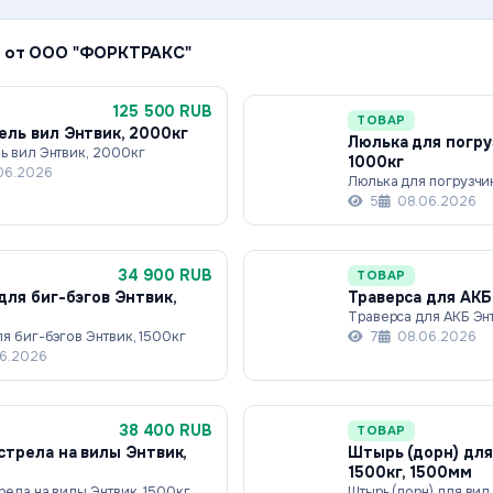
 от ООО "ФОРКТРАКС"
125 500 RUB
ТОВАР
ль вил Энтвик, 2000кг
Люлька для погру
ь вил Энтвик, 2000кг
1000кг
06.2026
Люлька для погрузчи
5
08.06.2026
34 900 RUB
ТОВАР
для биг-бэгов Энтвик,
Траверса для АКБ
Траверса для АКБ Энт
я биг-бэгов Энтвик, 1500кг
7
08.06.2026
6.2026
38 400 RUB
ТОВАР
стрела на вилы Энтвик,
Штырь (дорн) для
1500кг, 1500мм
рела на вилы Энтвик, 1500кг
Штырь (дорн) для вил 