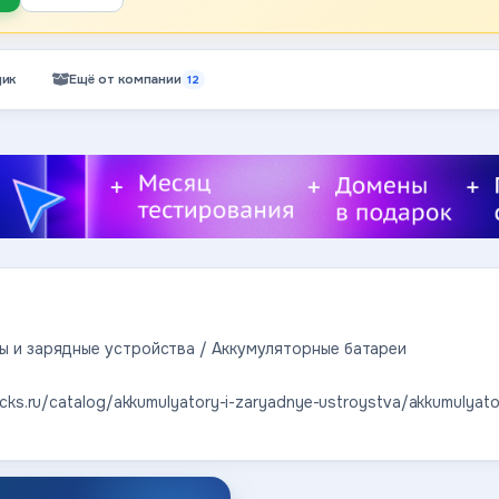
ик
Ещё от компании
12
ы и зарядные устройства / Аккумуляторные батареи
ucks.ru/catalog/akkumulyatory-i-zaryadnye-ustroystva/akkumulyator