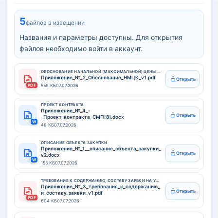
5
файлов в извещении
Названия и параметры доступны. Для открытия
файлов необходимо войти в аккаунт.
ОБОСНОВАНИЕ НАЧАЛЬНОЙ (МАКСИМАЛЬНОЙ) ЦЕНЫ КОНТРАКТА
Приложение_№_2_Обоснование_НМЦК_v1.pdf
Открыть
PDF
559 КБ
07.07.2026
ПРОЕКТ КОНТРАКТА
Приложение_№_4_-
Открыть
_Проект_контракта_СМП[8].docx
W
49 КБ
07.07.2026
ОПИСАНИЕ ОБЪЕКТА ЗАКУПКИ
Приложение_№_1__описание_объекта_закупки_
Открыть
v2.docx
W
155 КБ
07.07.2026
ТРЕБОВАНИЕ К СОДЕРЖАНИЮ, СОСТАВУ ЗАЯВКИ НА УЧАСТИЕ В ЗАКУПКЕ
Приложение_№_3_требования_к_содержанию_
Открыть
и_составу_заявки_v1.pdf
PDF
604 КБ
07.07.2026