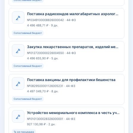
Сопоставимый бюджет
Поставка радиозондов малогабаритных аэрологических
№0349100008826000042 · 44-ФЗ
4 496 488,71 ₽ · 9 дн.
Сопоставимый бюджет
Закупка лекарственных препаратов, изделий медицинского назначения, продуктов специализированного питания в целях обеспечения при амбулаторном лечении граждан в соответствии с территориальной программой государственных гарантий оказания населению Брянской области бесплатной медицинской помощи
№0127200000226004550 · 44-ФЗ
4 496 655,90 ₽ · 5 дн.
Сопоставимый бюджет
Поставка вакцины для профилактики бешенства
№0829500001126005231 · 44-ФЗ
4 497 049,70 ₽ · 8 дн.
Сопоставимый бюджет
Устройство мемориального комплекса в честь участников ВОВ в с.Янышево МР Благоварский район
№0101300028326000001 · 44-ФЗ
927 130,98 ₽ · 2 дн.
Та же процедура