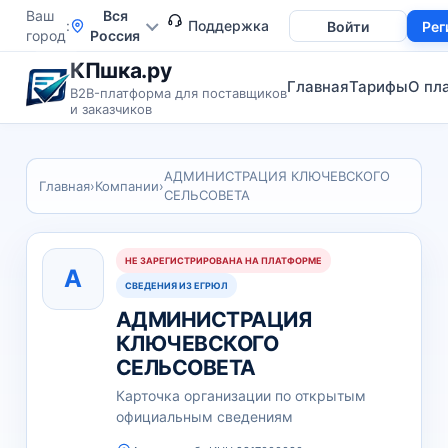
Ваш
Вся
Поддержка
Войти
Рег
город
Россия
КПшка.ру
Главная
Тарифы
О пл
B2B-платформа для поставщиков
и заказчиков
АДМИНИСТРАЦИЯ КЛЮЧЕВСКОГО
Главная
›
Компании
›
СЕЛЬСОВЕТА
НЕ ЗАРЕГИСТРИРОВАНА НА ПЛАТФОРМЕ
А
СВЕДЕНИЯ ИЗ ЕГРЮЛ
АДМИНИСТРАЦИЯ
КЛЮЧЕВСКОГО
СЕЛЬСОВЕТА
Карточка организации по открытым
официальным сведениям