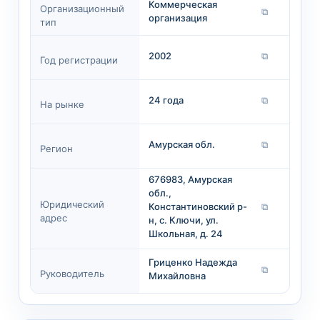
Коммерческая
Организационный
⧉
организация
тип
2002
⧉
Год регистрации
24 года
⧉
На рынке
Амурская обл.
⧉
Регион
676983, Амурская
обл.,
Юридический
Константиновский р-
⧉
адрес
н, с. Ключи, ул.
Школьная, д. 24
Гриценко Надежда
⧉
Руководитель
Михайловна