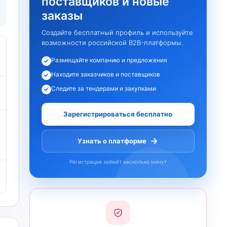
поставщиков и новые
заказы
Создайте бесплатный профиль и используйте
возможности российской B2B-платформы.
Размещайте компанию и предложения
✓
Находите заказчиков и поставщиков
✓
Следите за тендерами и закупками
✓
Зарегистрироваться бесплатно
→
Узнать о платформе
Регистрация займёт несколько минут