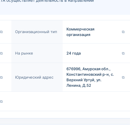
осуществляет деятельность в направлении
Коммерческая
⧉
Организационный тип
⧉
организация
⧉
На рынке
24 года
⧉
676996, Амурская обл.,
Константиновский р-н, с.
⧉
Юридический адрес
⧉
Верхний Уртуй, ул.
Ленина, Д.52
⧉