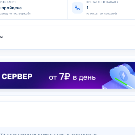
РИФИКАЦИЯ
КОНТАКТНЫЕ КАНАЛЫ
е пройдена
1
делец не подтверждён
из открытых сведений
ты