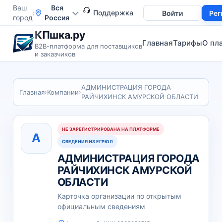
Ваш
Вся
Поддержка
Войти
Рег
город
Россия
КПшка.ру
Главная
Тарифы
О пл
B2B-платформа для поставщиков
и заказчиков
АДМИНИСТРАЦИЯ ГОРОДА
Главная
›
Компании
›
РАЙЧИХИНСК АМУРСКОЙ ОБЛАСТИ
НЕ ЗАРЕГИСТРИРОВАНА НА ПЛАТФОРМЕ
А
СВЕДЕНИЯ ИЗ ЕГРЮЛ
АДМИНИСТРАЦИЯ ГОРОДА
РАЙЧИХИНСК АМУРСКОЙ
ОБЛАСТИ
Карточка организации по открытым
официальным сведениям