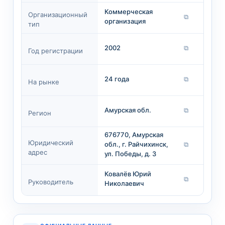
Коммерческая
Организационный
⧉
организация
тип
2002
⧉
Год регистрации
24 года
⧉
На рынке
Амурская обл.
⧉
Регион
676770, Амурская
Юридический
обл., г. Райчихинск,
⧉
адрес
ул. Победы, д. 3
Ковалёв Юрий
⧉
Руководитель
Николаевич