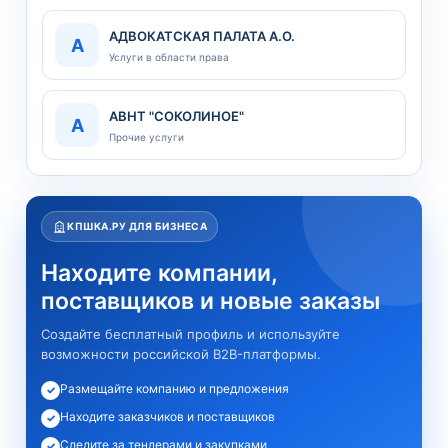
АДВОКАТСКАЯ ПАЛАТА А.О.
А
Услуги в области права
АВНТ "СОКОЛИНОЕ"
А
Прочие услуги
КПШКА.РУ ДЛЯ БИЗНЕСА
Находите компании,
поставщиков и новые заказы
Создайте бесплатный профиль и используйте
возможности российской B2B-платформы.
Размещайте компанию и предложения
✓
Находите заказчиков и поставщиков
✓
Следите за тендерами и закупками
✓