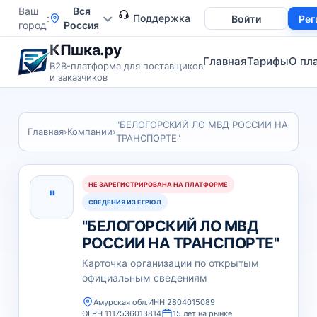
Ваш
Вся
Поддержка
Войти
Рег
город
Россия
КПшка.ру
Главная
Тарифы
О пл
B2B-платформа для поставщиков
и заказчиков
"БЕЛОГОРСКИЙ ЛО МВД РОССИИ НА
Главная
›
Компании
›
ТРАНСПОРТЕ"
НЕ ЗАРЕГИСТРИРОВАНА НА ПЛАТФОРМЕ
"
СВЕДЕНИЯ ИЗ ЕГРЮЛ
"БЕЛОГОРСКИЙ ЛО МВД
РОССИИ НА ТРАНСПОРТЕ"
Карточка организации по открытым
официальным сведениям
Амурская обл.
ИНН 2804015089
ОГРН 1117536013814
15 лет на рынке