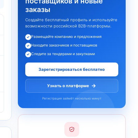
поставщиков и новые
заказы
Создайте бесплатный профиль и используйте
возможности российской B2B-платформы.
Размещайте компанию и предложения
✓
Находите заказчиков и поставщиков
✓
Следите за тендерами и закупками
✓
Зарегистрироваться бесплатно
→
Узнать о платформе
Регистрация займёт несколько минут