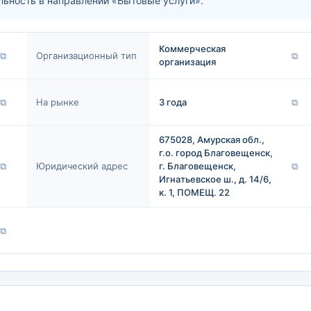
ность в направлении «Бытовые услуги».
Коммерческая
⧉
Организационный тип
⧉
организация
⧉
На рынке
3 года
⧉
675028, Амурская обл.,
г.о. город Благовещенск,
⧉
Юридический адрес
г. Благовещенск,
⧉
Игнатьевское ш., д. 14/6,
к. 1, ПОМЕЩ. 22
⧉