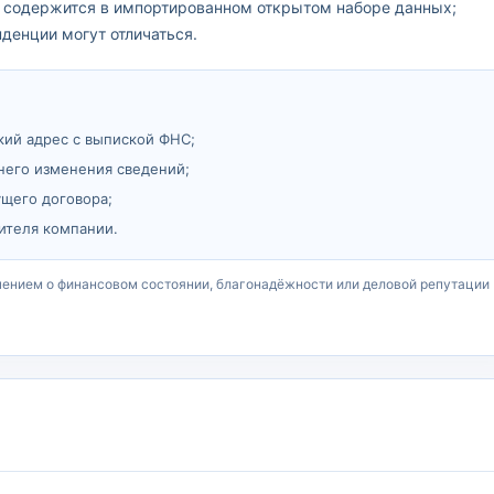
он содержится в импортированном открытом наборе данных;
денции могут отличаться.
кий адрес с выпиской ФНС;
него изменения сведений;
ущего договора;
ителя компании.
чением о финансовом состоянии, благонадёжности или деловой репутации