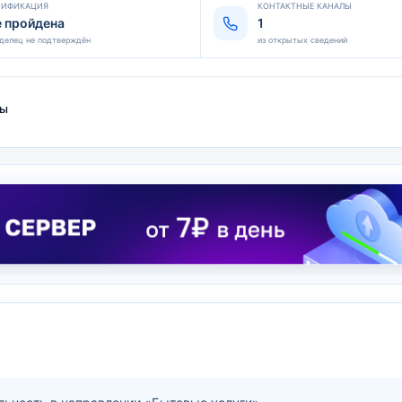
РИФИКАЦИЯ
КОНТАКТНЫЕ КАНАЛЫ
е пройдена
1
делец не подтверждён
из открытых сведений
ты