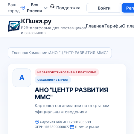
Ваш
Вся
Поддержка
Войти
Рег
город
Россия
КПшка.ру
Главная
Тарифы
О пл
B2B-платформа для поставщиков
и заказчиков
Главная
›
Компании
›
АНО "ЦЕНТР РАЗВИТИЯ ММС"
НЕ ЗАРЕГИСТРИРОВАНА НА ПЛАТФОРМЕ
А
СВЕДЕНИЯ ИЗ ЕГРЮЛ
АНО "ЦЕНТР РАЗВИТИЯ
ММС"
Карточка организации по открытым
официальным сведениям
Амурская обл.
ИНН 2801205589
ОГРН 1152800000077
11 лет на рынке