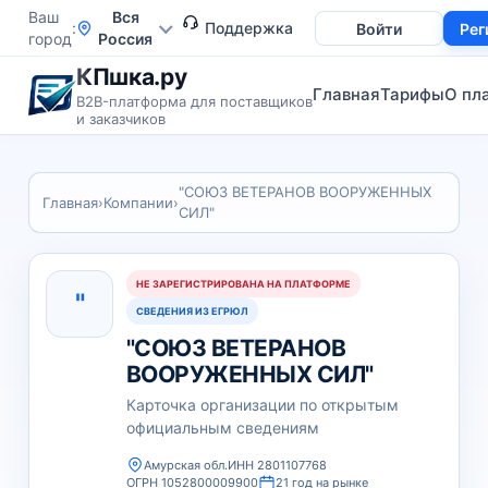
Ваш
Вся
Поддержка
Войти
Рег
город
Россия
КПшка.ру
Главная
Тарифы
О пл
B2B-платформа для поставщиков
и заказчиков
"СОЮЗ ВЕТЕРАНОВ ВООРУЖЕННЫХ
Главная
›
Компании
›
СИЛ"
НЕ ЗАРЕГИСТРИРОВАНА НА ПЛАТФОРМЕ
"
СВЕДЕНИЯ ИЗ ЕГРЮЛ
"СОЮЗ ВЕТЕРАНОВ
ВООРУЖЕННЫХ СИЛ"
Карточка организации по открытым
официальным сведениям
Амурская обл.
ИНН 2801107768
ОГРН 1052800009900
21 год на рынке