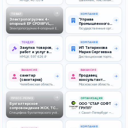
НМЦК: 40 133 ₽
Швейные, текстильные и трикотажные изделия прочие
ТОВАР
КОМПАНИЯ
Электропогрузчик 4-
"Управа
опорный EP CPD18FVL,
Промышленного
1800кг, 4000мм,…
округа" МКУ ГО
Электропогрузчик 4-опорный EP CPD18FVL, 1800кг, 4000мм, свободный ход,…
Государственные органы
"город Якутск"
ТЕНДЕР
КОМПАНИЯ
Закупка товаров,
ИП Татаринова
работ и услуг в
Мария Сергеевна
целях
НМЦК: 597 626 ₽
Дистанционная торговля
капитального
рем…
ВАКАНСИЯ
ВАКАНСИЯ
санитар
Продавец
(санитарка)
консультант
М.Косметик
Челябинская область — 51 000–56 000 ₽
Московская область — 43 000–57 300 ₽
(Долгопрудный,
Лихачевс…
ПРЕСС-РЕЛИЗ
ОРГАНИЗАЦИЯ
Бухгалтерское
ООО "СТАР СОФТ
сопровождение ЖСК, ТСН
ГРУПП"
и СНТ: учёт, начис…
Специфика бухгалтерского учёта в ЖСК, ТСН и СНТ: чем он отличается от …
г. Санкт-Петербург — Тендерное сопровождение и независимые гарантии по…
КОМПАНИЯ