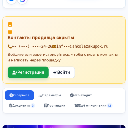
Контакты продавца скрыты
+• (•••) •••-24-26
inf•••@shkolazakupok.ru
Войдите или зарегистрируйтесь, чтобы открыть контакты
и написать через площадку.
Регистрация
Войти
О сервисе
Параметры
Что входит
Документы
3
Поставщик
Ещё от компании
12