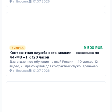
ЕИС, кейсы, разбор заседаний
г. Воронеж
01.07.2026
9 500 RUB
УСЛУГА
Контрактная служба организации – заказчика по
44-ФЗ – ПК 120 часов
Дистанционное обучение по всей России — 40 уроков, 12
видео, 25 практикумов для контрактных служб. Тренажёр
ЕИС, кейсы заказчика, эксперты-п
г. Воронеж
01.07.2026