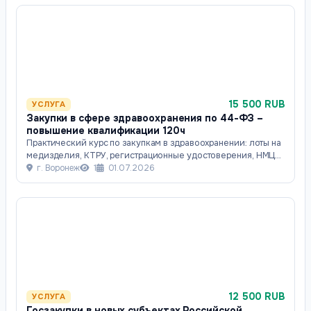
15 500 RUB
УСЛУГА
Закупки в сфере здравоохранения по 44-ФЗ –
повышение квалификации 120ч
Практический курс по закупкам в здравоохранении: лоты на
медизделия, КТРУ, регистрационные удостоверения, НМЦК
по Приказу 450н, импортозамещ
г. Воронеж
1
01.07.2026
12 500 RUB
УСЛУГА
Госзакупки в новых субъектах Российской