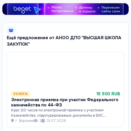
Ещё предложения от АНОО ДПО "ВЫСШАЯ ШКОЛА
ЗАКУПОК"
15 500 RUB
УСЛУГА
Электронная приемка при участии Федерального
казначейства по 44-ФЗ
Курс 120 часов по электронной приёмке с участием
Казначейства: структурированные документы в ЕИС,
казначейское сопровождение, санкционирован
г. Воронеж
3
01.07.2026