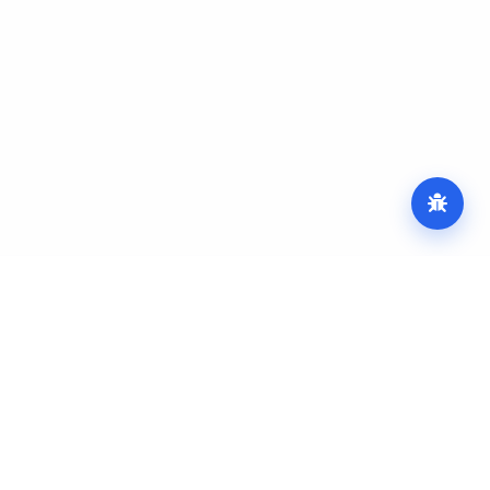
КПшка.ру
КП
B2B-платформа для компаний, поставщиков и
заказчиков. Создавайте карточку компании,