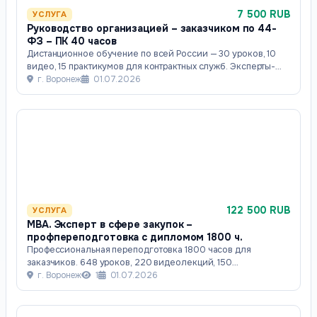
7 500 RUB
УСЛУГА
Руководство организацией – заказчиком по 44-
ФЗ​ – ПК 40 часов
Дистанционное обучение по всей России — 30 уроков, 10
видео, 15 практикумов для контрактных служб. Эксперты-
практики, разбор кейсов, доступ
г. Воронеж
01.07.2026
122 500 RUB
УСЛУГА
MBA. Эксперт в сфере закупок​ –
профпереподготовка с дипломом 1800 ч.
Профессиональная переподготовка 1800 часов для
заказчиков. 648 уроков, 220 видеолекций, 150
практических заданий,тренажёр ЕИС, с разбор кейс
г. Воронеж
1
01.07.2026