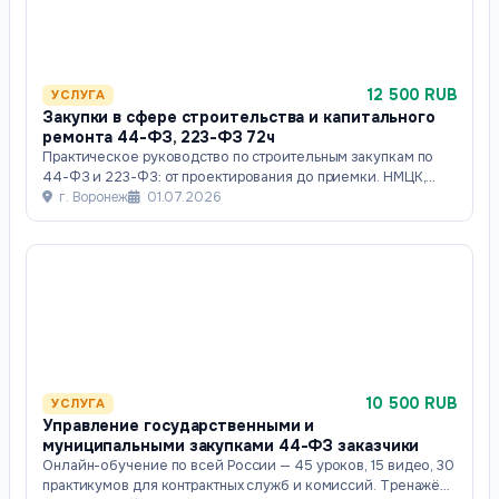
12 500 RUB
УСЛУГА
Закупки в сфере строительства и капитального
ремонта 44-ФЗ, 223-ФЗ 72ч
Практическое руководство по строительным закупкам по
44-ФЗ и 223-ФЗ: от проектирования до приемки. НМЦК,
СРО, Постановление № 2571, сметы и
г. Воронеж
01.07.2026
10 500 RUB
УСЛУГА
Управление государственными и
муниципальными закупками 44-ФЗ заказчики
Онлайн-обучение по всей России — 45 уроков, 15 видео, 30
практикумов для контрактных служб и комиссий. Тренажёр