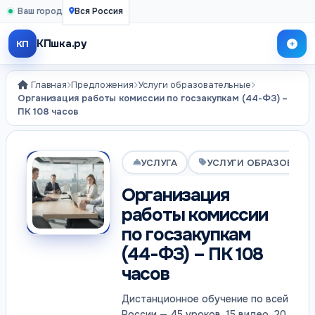
Ваш город
Вся Россия
КПшка.ру
КП
Главная
Предложения
Услуги образовательные
Организация работы комиссии по госзакупкам (44-ФЗ) –
ПК 108 часов
УСЛУГА
УСЛУГИ ОБРАЗОВАТЕ
Организация
работы комиссии
по госзакупкам
(44-ФЗ) – ПК 108
часов
Дистанционное обучение по всей
России — 45 уроков, 15 видео, 20