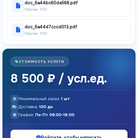
doc_6a44bc60da568.pdf
Прочее · PDF
doc_6a44d7cccd013.pdf
Прочее · PDF
СТОИМОСТЬ УСЛУГИ
8 500 ₽ / усл.ед.
Минимальный заказ:
1 шт
Доставка:
100 дн.
График:
Пн-Пт 09:00-18:00
Войдите, чтобы написать