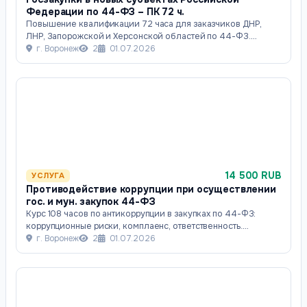
Федерации по 44-ФЗ – ПК 72 ч.
Повышение квалификации 72 часа для заказчиков ДНР,
ЛНР, Запорожской и Херсонской областей по 44-ФЗ.
Регистрация в ЕИС, национальный режим, п
г. Воронеж
2
01.07.2026
14 500 RUB
УСЛУГА
Противодействие коррупции при осуществлении
гос. и мун. закупок 44-ФЗ
Курс 108 часов по антикоррупции в закупках по 44-ФЗ:
коррупционные риски, комплаенс, ответственность.
Практические инструменты для заказчико
г. Воронеж
2
01.07.2026