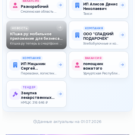
ВАКАНСИЯ
ИП Алисов Денис
Разнорабочий
Николаевич
Смоленская область — 60 000–60 000 ₽
Такси
НОВОСТЬ
КОМПАНИЯ
КПшка.ру: мобильное
ООО "СЛАДКИЙ
приложение для бизнеса
ПОДАРОЧЕК"
уже доступно…
Кпшка.ру теперь в смартфоне: скачивайте Android-приложение в RuStore, …
Хлебобулочные и кондитерские изделия, сахар
КОМПАНИЯ
ВАКАНСИЯ
ИП Мацынин
помощник
Сергей
вожатого
Александрович
Перевозки, логистика, таможня
Удмуртская Республика — 31 157–31 157 ₽
ТЕНДЕР
Закупка
лекарственных
препаратов
НМЦК: 316 646 ₽
Данные актуальны на 01.07.2026