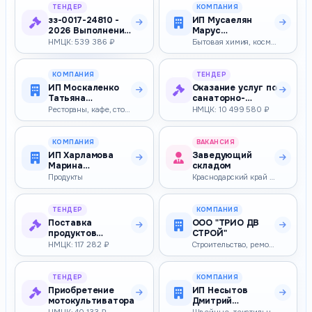
ТЕНДЕР
КОМПАНИЯ
зз-0017-24810 -
ИП Мусаелян
2026 Выполнение
Марус
работ по
Герасимовна
НМЦК: 539 386 ₽
Бытовая химия, косметика, парфюмерия
устройству кон…
КОМПАНИЯ
ТЕНДЕР
ИП Москаленко
Оказание услуг по
Татьяна
санаторно-
Владимировна
курортному
Рестораны, кафе, столовые
НМЦК: 10 499 580 ₽
лечению
(оздоров…
КОМПАНИЯ
ВАКАНСИЯ
ИП Харламова
Заведующий
Марина
складом
Евгеньевна
Продукты
Краснодарский край — 27 400–28 000 ₽
ТЕНДЕР
КОМПАНИЯ
Поставка
ООО "ТРИО ДВ
продуктов
СТРОЙ"
питания
НМЦК: 117 282 ₽
Строительство, ремонт и реконструкция зданий и сооружений
(консервы мясные
и мясосодер…
ТЕНДЕР
КОМПАНИЯ
Приобретение
ИП Несытов
мотокультиватора
Дмитрий
Евгеньевич