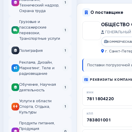
1
Технический надзор,
Охрана труда
О поставщике
Грузовые и
ОБЩЕСТВО 
пассажирские
1
ГЕНЕРАЛЬНЫЙ 
перевозки,
Транспортные услуги
КОММЕРЧЕСКА
Полиграфия
1
г. Санкт-Пете
Реклама, Дизайн,
Поставки погрузочной и
Маркетинг, Теле и
1
радиовещание
РЕКВИЗИТЫ КОМПАН
Обучение, Научная
1
деятельность
ИНН
7811804220
Услуги в области
Спорта, Отдыха,
1
Культуры
КПП
783801001
Продукты питания,
Продукция
0