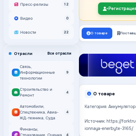
Пресс-релизы
12
Регистраци
Видео
0
Новости
22
О товаре
Поставщ
Отрасли
Все отрасли
Связь,
Информационные
9
технологии
Строительство и
4
О товаре
Ремонт
Категория: Аккумулятор
Автомобили,
Спецтехника, Авиа-
4
ЖД-техника, Суда
Источник: https://forktr
ionnaya-enerbyte-3165/
Финансы,
Страхование, Оценка,
4