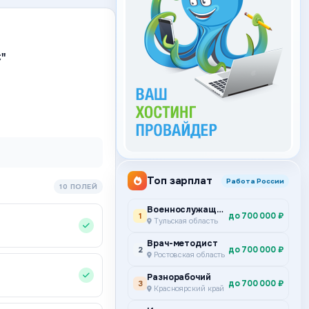
"
Топ зарплат
Работа России
10 ПОЛЕЙ
Военнослужащий по контракту
до 700 000 ₽
1
Тульская область
Врач-методист
до 700 000 ₽
2
Ростовская область
Разнорабочий
до 700 000 ₽
3
Красноярский край