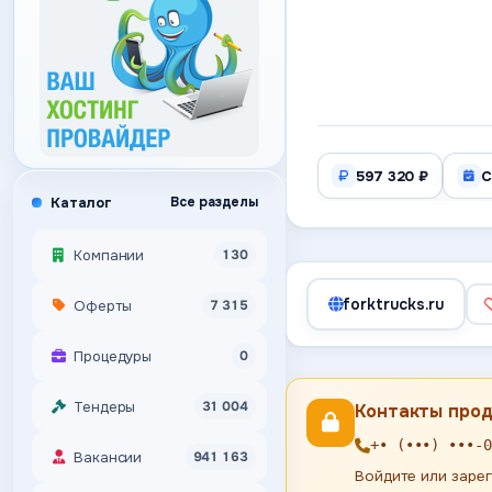
597 320 ₽
С
Каталог
Все разделы
Компании
130
forktrucks.ru
Оферты
7 315
Процедуры
0
Тендеры
31 004
Контакты про
+• (•••) •••-0
Вакансии
941 163
Войдите или зарег