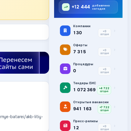
добавлено
+12 444
сегодня
Компании
+0
130
СЕГОДНЯ
Оферты
+0
7 315
СЕГОДНЯ
Процедуры
+0
0
СЕГОДНЯ
Тендеры ЕИС
+4 722
1 072 369
СЕГОДНЯ
Открытые вакансии
+7 722
941 163
СЕГОДНЯ
nye-batarei/akb-litiy-
Пресс-релизы
+0
12
СЕГОДНЯ