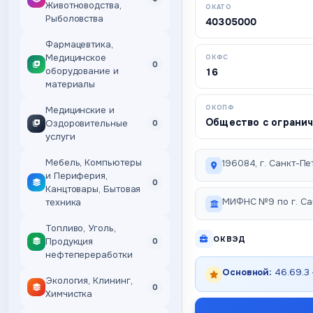
Животноводства,
ОКАТО
Рыболовства
40305000
Фармацевтика,
Медицинское
ОКФС
0
оборудование и
16
материалы
ОКОПФ
Медицинские и
Общество с ограни
Оздоровительные
0
услуги
Мебель, Компьютеры
196084, г. Санкт-Пет
и Периферия,
0
Канцтовары, Бытовая
МИФНС №9 по г. Са
техника
Топливо, Уголь,
ОКВЭД
Продукция
0
нефтепереработки
Основной:
46.69.3
Экология, Клининг,
0
Химчистка