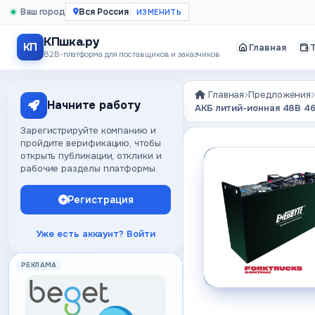
Ваш город
Вся Россия
КПшка.ру
КП
Главная
B2B-платформа для поставщиков и заказчиков
Главная
Предложения
Начните работу
АКБ литий-ионная 48В 460
Зарегистрируйте компанию и
пройдите верификацию, чтобы
открыть публикации, отклики и
рабочие разделы платформы.
Регистрация
Уже есть аккаунт? Войти
РЕКЛАМА