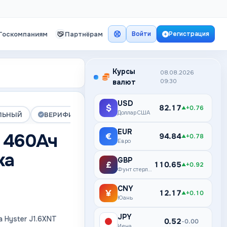
Госкомпаниям
Партнёрам
Войти
Регистрация
Курсы
08.08.2026
валют
09:30
USD
$
82.17
+0.76
▲
Доллар США
ЛЬНЫЙ
ВЕРИФИЦИРОВАНА
ПРЕМИУМ
EUR
 460Ач
€
94.84
+0.78
▲
Евро
ка
GBP
£
110.65
+0.92
▲
Фунт стерлингов
и
CNY
¥
12.17
+0.10
▲
Юань
JPY
 Hyster J1.6XNT
¥
0.52
0.00
–
Иена