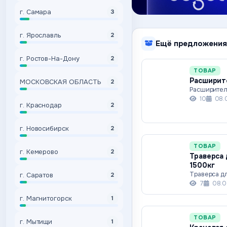
г. Самара
3
г. Ярославль
2
Ещё предложения
г. Ростов-На-Дону
2
ТОВАР
Расширите
МОСКОВСКАЯ ОБЛАСТЬ
2
Расширител
10
08.
г. Краснодар
2
г. Новосибирск
2
ТОВАР
г. Кемерово
2
Траверса 
1500кг
Траверса дл
г. Саратов
2
7
08.0
г. Магнитогорск
1
ТОВАР
г. Мытищи
1