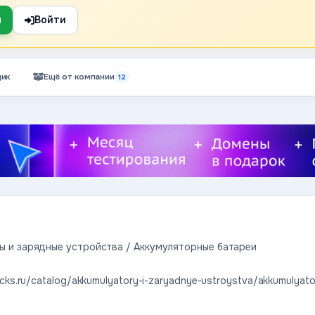
я
Войти
ик
Ещё от компании
12
ы и зарядные устройства / Аккумуляторные батареи
ucks.ru/catalog/akkumulyatory-i-zaryadnye-ustroystva/akkumulyator