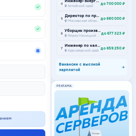
Инженер-энергетик
до 700 000 ₽
4
Алтайский край
Директор по производству
до 680 000 ₽
5
Московская область
Уборщик производственных и служебных помещений
до 677 323 ₽
6
Ямало-Ненецкий автономный округ
Инженер по наладке и испытаниям Подземный участок ремонта и сервисного обслуживания самоходного дизельного оборудования Специализированное предприятие горной техники
до 659 250 ₽
7
Красноярский край
Вакансии с высокой
зарплатой
РЕКЛАМА
ванием