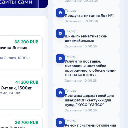
Окончание: 09.08.26
Тендер
Продукты питания Лот №1
Окончание: 09.08.26
Тендер
Шины пневматические
автомобильные
68 300 RUB
Окончание: 10.08.26
зчика Энтвик,
Тендер
ка Энтвик, 1000кг
Услуги по поставке,
миграции и настройке
программного обеспечения
ПКО АС «ОСОДУ»
Окончание: 10.08.26
41 200 RUB
 Энтвик, 1500кг
Тендер
вик, 1500кг
Поставка держателей для
швабр МОП кентукки для
нужд ГКУСО "УЗПСО"
Окончание: 10.08.26
Тендер
26 700 RUB
Ремонт системы отопления