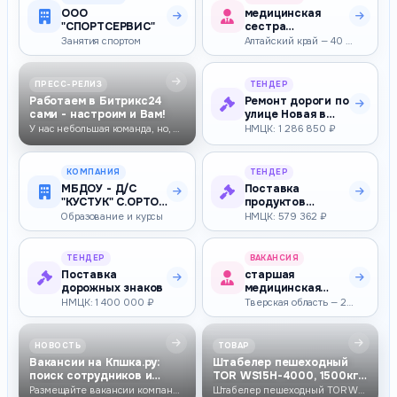
ООО
медицинская
"СПОРТСЕРВИС"
сестра
участковая
Занятия спортом
Алтайский край — 40 000–55 000 ₽
ПРЕСС-РЕЛИЗ
ТЕНДЕР
Работаем в Битрикс24
Ремонт дороги по
сами - настроим и Вам!
улице Новая в
деревне Новые
У нас небольшая команда, но, благодаря настроенным интеграциям и автом…
НМЦК: 1 286 850 ₽
Высли Комс…
КОМПАНИЯ
ТЕНДЕР
МБДОУ - Д/С
Поставка
"КУСТУК" С.ОРТО-
продуктов
СУРТ
питания (сок из
Образование и курсы
НМЦК: 579 362 ₽
фруктов и (или)
овощ…
ТЕНДЕР
ВАКАНСИЯ
Поставка
старшая
дорожных знаков
медицинская
сестра
НМЦК: 1 400 000 ₽
Тверская область — 27 093–27 093 ₽
НОВОСТЬ
ТОВАР
Вакансии на Кпшка.ру:
Штабелер пешеходный
поиск сотрудников и
TOR WS15H-4000, 1500кг,
работы
4000мм, гел…
Размещайте вакансии компании и находите сотрудников на Кпшка.ру. Соиск…
Штабелер пешеходный TOR WS15H-4000, 1500кг, 4000мм, гелевая АКБ + ЗУ