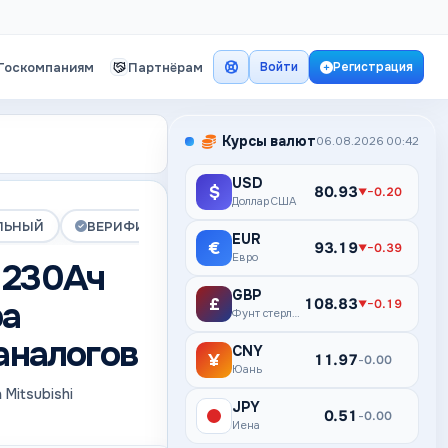
Госкомпаниям
Партнёрам
Войти
Регистрация
Курсы валют
06.08.2026 00:42
USD
$
80.93
−0.20
▼
Доллар США
ЛЬНЫЙ
ВЕРИФИЦИРОВАНА
ПРЕМИУМ
EUR
€
93.19
−0.39
▼
Евро
 230Ач
GBP
ра
£
108.83
−0.19
▼
Фунт стерлингов
аналогов
CNY
¥
11.97
0.00
–
Юань
Mitsubishi
JPY
¥
0.51
0.00
–
Иена