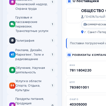
О поставщике
1
Технический надзор,
Охрана труда
ОБЩЕСТВО 
ГЕНЕРАЛЬНЫЙ 
Грузовые и
пассажирские
1
КОММЕРЧЕСКА
перевозки,
Транспортные услуги
г. Санкт-Пете
Полиграфия
1
Поставки погрузочной и
Реклама, Дизайн,
Маркетинг, Теле и
1
РЕКВИЗИТЫ КОМПАН
радиовещание
ИНН
Обучение, Научная
7811804220
1
деятельность
Услуги в области
КПП
Спорта, Отдыха,
1
783801001
Культуры
Продукты питания,
ОКАТО
Продукция
40305000
0