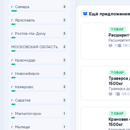
г. Самара
3
Ещё предложения
г. Ярославль
2
ТОВАР
г. Ростов-На-Дону
2
Расширите
Расширител
10
08.
МОСКОВСКАЯ ОБЛАСТЬ
2
г. Краснодар
2
ТОВАР
г. Новосибирск
2
Траверса 
1500кг
г. Кемерово
2
Траверса дл
7
08.0
г. Саратов
2
г. Магнитогорск
ТОВАР
1
Крановая 
1500кг
г. Мытищи
1
Крановая ст