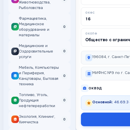
Животноводства,
Рыболовства
ОКФС
Фармацевтика,
16
Медицинское
0
оборудование и
ОКОПФ
материалы
Общество с ограни
Медицинские и
Оздоровительные
0
услуги
196084, г. Санкт-Пет
Мебель, Компьютеры
МИФНС №9 по г. Са
и Периферия,
0
Канцтовары, Бытовая
техника
ОКВЭД
Топливо, Уголь,
Продукция
0
Основной:
46.69.3
нефтепереработки
Экология, Клининг,
0
Химчистка