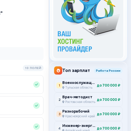
"
10 ПОЛЕЙ
Топ зарплат
Работа России
Военнослужащий по контракту
до 700 000 ₽
1
Тульская область
Врач-методист
до 700 000 ₽
2
Ростовская область
Разнорабочий
до 700 000 ₽
3
Красноярский край
Инженер-энергетик
до 700 000 ₽
4
Алтайский край