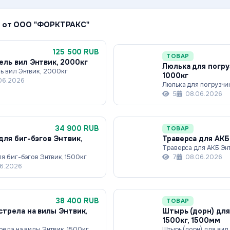
 от ООО "ФОРКТРАКС"
125 500 RUB
ТОВАР
ль вил Энтвик, 2000кг
Люлька для погру
ь вил Энтвик, 2000кг
1000кг
06.2026
Люлька для погрузчи
5
08.06.2026
34 900 RUB
ТОВАР
для биг-бэгов Энтвик,
Траверса для АКБ
Траверса для АКБ Энт
я биг-бэгов Энтвик, 1500кг
7
08.06.2026
6.2026
38 400 RUB
ТОВАР
стрела на вилы Энтвик,
Штырь (дорн) для
1500кг, 1500мм
рела на вилы Энтвик, 1500кг
Штырь (дорн) для вил 