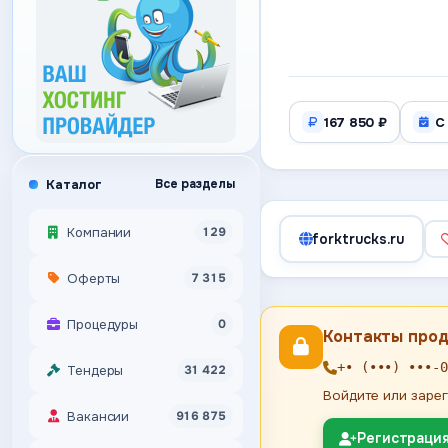
167 850 ₽
С
Каталог
Все разделы
Компании
129
forktrucks.ru
Оферты
7 315
Процедуры
0
Контакты про
+• (•••) •••-0
Тендеры
31 422
Войдите или зарег
Вакансии
916 875
Регистраци