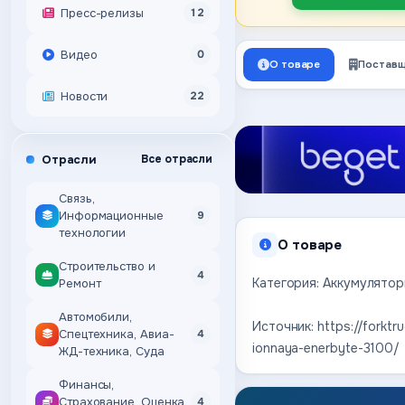
Пресс-релизы
12
Видео
0
О товаре
Поставщ
Новости
22
Отрасли
Все отрасли
Связь,
Информационные
9
технологии
О товаре
Строительство и
4
Категория: Аккумулятор
Ремонт
Автомобили,
Источник: https://forktr
Спецтехника, Авиа-
4
ionnaya-enerbyte-3100/
ЖД-техника, Суда
Финансы,
Страхование, Оценка,
4