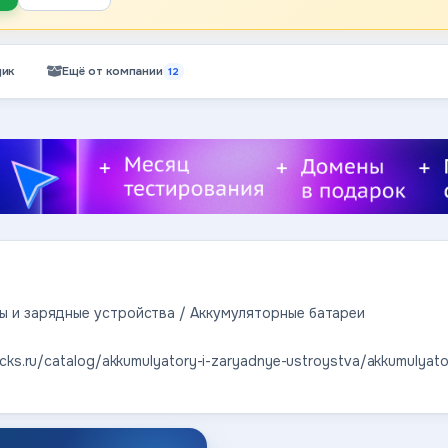
ик
Ещё от компании
12
ы и зарядные устройства / Аккумуляторные батареи
ucks.ru/catalog/akkumulyatory-i-zaryadnye-ustroystva/akkumulyator