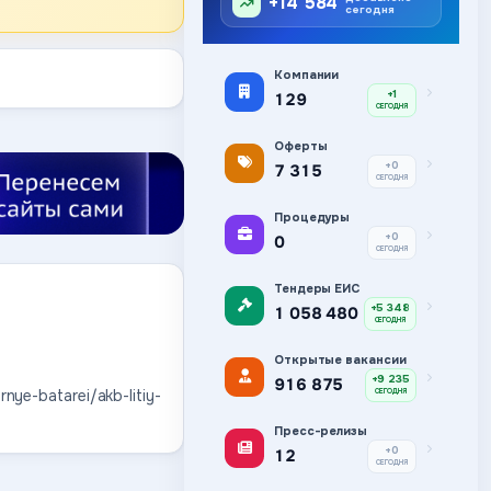
+14 584
сегодня
Компании
+1
129
СЕГОДНЯ
Оферты
+0
7 315
СЕГОДНЯ
Процедуры
+0
0
СЕГОДНЯ
Тендеры ЕИС
+5 348
1 058 480
СЕГОДНЯ
Открытые вакансии
+9 235
916 875
nye-batarei/akb-litiy-
СЕГОДНЯ
Пресс-релизы
+0
12
СЕГОДНЯ