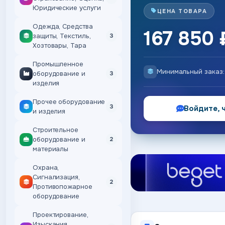
Юридические услуги
ЦЕНА ТОВАРА
Одежда, Средства
167 850 
защиты, Текстиль,
3
Хозтовары, Тара
Промышленное
Минимальный заказ
оборудование и
3
изделия
Прочее оборудование
3
Войдите, 
и изделия
Строительное
оборудование и
2
материалы
Охрана,
Сигнализация,
2
Противопожарное
оборудование
Проектирование,
Изыскания,