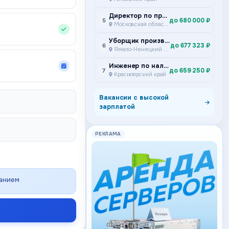
Директор по производству
до 680 000 ₽
5
Московская область
Уборщик производственных и служебных помещений
до 677 323 ₽
6
Ямало-Ненецкий автономный округ
Инженер по наладке и испытаниям Подземный участок ремонта и сервисного обслуживания самоходного дизельного оборудования Специализированное предприятие горной техники
до 659 250 ₽
7
Красноярский край
Вакансии с высокой
зарплатой
РЕКЛАМА
ванием