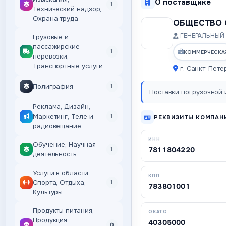
О поставщике
1
Технический надзор,
Охрана труда
ОБЩЕСТВО 
ГЕНЕРАЛЬНЫЙ 
Грузовые и
пассажирские
1
КОММЕРЧЕСКА
перевозки,
Транспортные услуги
г. Санкт-Пете
Полиграфия
1
Поставки погрузочной и
Реклама, Дизайн,
Маркетинг, Теле и
1
РЕКВИЗИТЫ КОМПАН
радиовещание
ИНН
Обучение, Научная
7811804220
1
деятельность
Услуги в области
КПП
Спорта, Отдыха,
1
783801001
Культуры
Продукты питания,
ОКАТО
Продукция
40305000
0