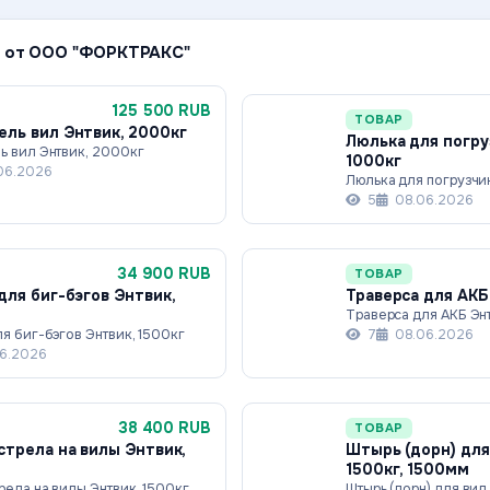
 от ООО "ФОРКТРАКС"
125 500 RUB
ТОВАР
ль вил Энтвик, 2000кг
Люлька для погру
ь вил Энтвик, 2000кг
1000кг
06.2026
Люлька для погрузчи
5
08.06.2026
34 900 RUB
ТОВАР
для биг-бэгов Энтвик,
Траверса для АКБ
Траверса для АКБ Энт
я биг-бэгов Энтвик, 1500кг
7
08.06.2026
6.2026
38 400 RUB
ТОВАР
стрела на вилы Энтвик,
Штырь (дорн) для
1500кг, 1500мм
рела на вилы Энтвик, 1500кг
Штырь (дорн) для вил 