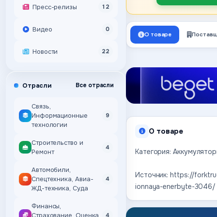
Пресс-релизы
12
Видео
0
О товаре
Поставщ
Новости
22
Отрасли
Все отрасли
Связь,
Информационные
9
технологии
О товаре
Строительство и
4
Категория: Аккумулятор
Ремонт
Автомобили,
Источник: https://forktr
Спецтехника, Авиа-
4
ionnaya-enerbyte-3046/
ЖД-техника, Суда
Финансы,
Страхование, Оценка,
4