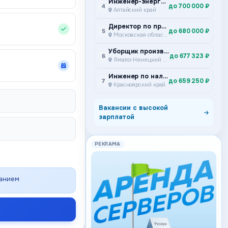
Инженер-энергетик
до 700 000 ₽
4
Алтайский край
Директор по производству
до 680 000 ₽
5
Московская область
Уборщик производственных и служебных помещений
до 677 323 ₽
6
Ямало-Ненецкий автономный округ
Инженер по наладке и испытаниям Подземный участок ремонта и сервисного обслуживания самоходного дизельного оборудования Специализированное предприятие горной техники
до 659 250 ₽
7
Красноярский край
Вакансии с высокой
зарплатой
РЕКЛАМА
ванием