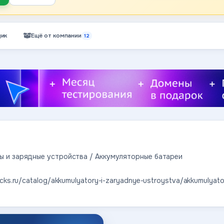
ик
Ещё от компании
12
ы и зарядные устройства / Аккумуляторные батареи
ucks.ru/catalog/akkumulyatory-i-zaryadnye-ustroystva/akkumulyator