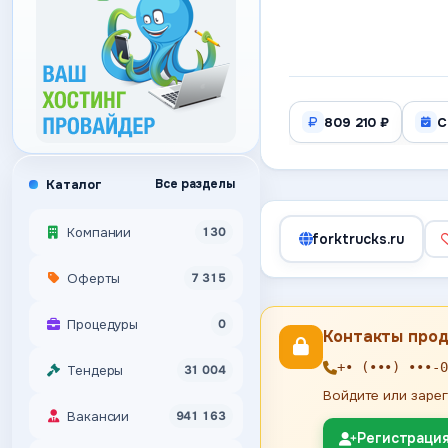
809 210 ₽
С
Каталог
Все разделы
Компании
130
forktrucks.ru
Оферты
7 315
Процедуры
0
Контакты про
+• (•••) •••-0
Тендеры
31 004
Войдите или зарег
Вакансии
941 163
Регистраци