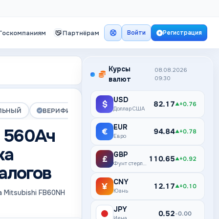
Госкомпаниям
Партнёрам
Войти
Регистрация
Курсы
08.08.2026
валют
09:30
USD
$
82.17
+0.76
▲
Доллар США
ЛЬНЫЙ
ВЕРИФИЦИРОВАНА
ПРЕМИУМ
EUR
 560Ач
€
94.84
+0.78
▲
Евро
ка
GBP
£
110.65
+0.92
▲
Фунт стерлингов
налогов
CNY
¥
12.17
+0.10
▲
Юань
 Mitsubishi FB60NH
JPY
¥
0.52
0.00
–
Иена