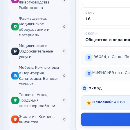
Животноводства,
Рыболовства
ОКФС
Фармацевтика,
16
Медицинское
0
оборудование и
ОКОПФ
материалы
Общество с ограни
Медицинские и
Оздоровительные
0
услуги
196084, г. Санкт-Пет
Мебель, Компьютеры
МИФНС №9 по г. Са
и Периферия,
0
Канцтовары, Бытовая
техника
ОКВЭД
Топливо, Уголь,
Продукция
0
Основной:
46.69.3
нефтепереработки
Экология, Клининг,
0
Химчистка