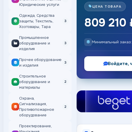
Юридические услуги
ЦЕНА ТОВАРА
Одежда, Средства
809 210 
защиты, Текстиль,
3
Хозтовары, Тара
Промышленное
Минимальный заказ
оборудование и
3
изделия
Прочее оборудование
3
Войдите, 
и изделия
Строительное
оборудование и
2
материалы
Охрана,
Сигнализация,
2
Противопожарное
оборудование
Проектирование,
Изыскания,