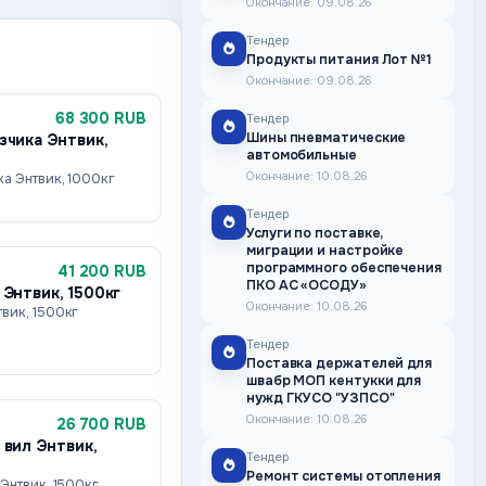
Окончание: 09.08.26
Тендер
Продукты питания Лот №1
Окончание: 09.08.26
68 300 RUB
Тендер
Шины пневматические
зчика Энтвик,
автомобильные
Окончание: 10.08.26
ка Энтвик, 1000кг
Тендер
Услуги по поставке,
миграции и настройке
программного обеспечения
41 200 RUB
ПКО АС «ОСОДУ»
 Энтвик, 1500кг
Окончание: 10.08.26
вик, 1500кг
Тендер
Поставка держателей для
швабр МОП кентукки для
нужд ГКУСО "УЗПСО"
Окончание: 10.08.26
26 700 RUB
 вил Энтвик,
Тендер
Ремонт системы отопления
Энтвик, 1500кг,