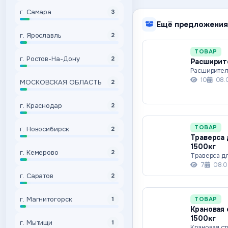
г. Самара
3
Ещё предложения
г. Ярославль
2
ТОВАР
г. Ростов-На-Дону
2
Расширите
Расширител
10
08.
МОСКОВСКАЯ ОБЛАСТЬ
2
г. Краснодар
2
ТОВАР
г. Новосибирск
2
Траверса 
1500кг
г. Кемерово
2
Траверса дл
7
08.0
г. Саратов
2
г. Магнитогорск
ТОВАР
1
Крановая 
1500кг
г. Мытищи
1
Крановая ст