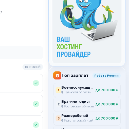
"
10 ПОЛЕЙ
Топ зарплат
Работа России
Военнослужащий по контракту
до 700 000 ₽
1
Тульская область
Врач-методист
до 700 000 ₽
2
Ростовская область
Разнорабочий
до 700 000 ₽
3
Красноярский край