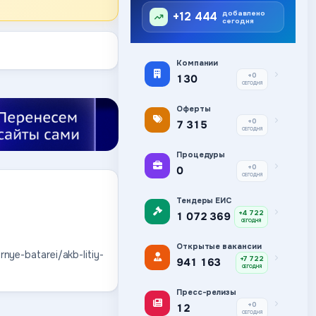
добавлено
+12 444
сегодня
Компании
+0
130
СЕГОДНЯ
Оферты
+0
7 315
СЕГОДНЯ
Процедуры
+0
0
СЕГОДНЯ
Тендеры ЕИС
+4 722
1 072 369
СЕГОДНЯ
Открытые вакансии
nye-batarei/akb-litiy-
+7 722
941 163
СЕГОДНЯ
Пресс-релизы
+0
12
СЕГОДНЯ