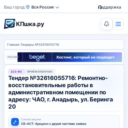
Ваш город
Вся Россия
Поддержка
КПшка.ру
›
›
Главная
Тендеры
№32616055716
РЕКЛАМА
223-ФЗ
ПРИЁМ ОКОНЧЕН
Тендер №32616055716: Ремонтно-
восстановительные работы в
административном помещении по
адресу: ЧАО, г. Анадырь, ул. Беринга
20
Способ закупки
СБ-АСТ: Аукцион с двумя частями заявок