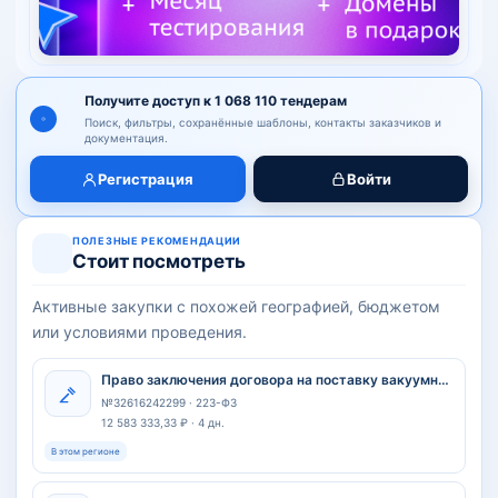
Получите доступ к 1 068 110 тендерам
Поиск, фильтры, сохранённые шаблоны, контакты заказчиков и
документация.
Регистрация
Войти
ПОЛЕЗНЫЕ РЕКОМЕНДАЦИИ
Стоит посмотреть
Активные закупки с похожей географией, бюджетом
или условиями проведения.
Право заключения договора на поставку вакуумной машины МВ-10 КАМАЗ 43118-76RR или аналог для обособленного подразделения г. Билибино ООО «Арктик Атом-Сервис»
№32616242299 · 223-ФЗ
12 583 333,33 ₽ · 4 дн.
В этом регионе