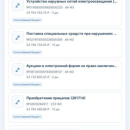
Устройство наружных сетей электроосвещения (в том числе пусконаладочные работы) в рамках выполнения работ по объекту: "Проведение работ по сохранению объекта культурного наследия "Капитальный ремонт зданий школы МБОУ "Гатчинская СОШ № 4 с углубленным изучением отдельных предметов", расположенных по адресу: Ленинградская обл., г. Гатчина, ул. Чкалова, дом 2, дом 4" (Шифр – 0145 – 0255/18.09.18)"
№0145600006926000233 · 44-ФЗ
24 763 763,78 ₽ · 3 дн.
Сопоставимый бюджет
Поставка специальных средств при нарушениях функций выделения в 2027 году в целях социального обеспечения
№0219100000226000309 · 44-ФЗ
24 766 734,00 ₽ · 10 дн.
Сопоставимый бюджет
Аукцион в электронной форме на право заключения контракта на поставку лекарственных препаратов (Омализумаб) для обеспечения граждан, имеющих право на получение государственной социальной помощи в городе Москве (УНЗ Z2624781 - повторная закупка)
№0873500001826008107 · 44-ФЗ
24 733 800,00 ₽ · 3 дн.
Сопоставимый бюджет
Приобретение прицепов (261714)
№32616264517 · 223-ФЗ
24 784 499,99 ₽ · 13 дн.
Сопоставимый бюджет