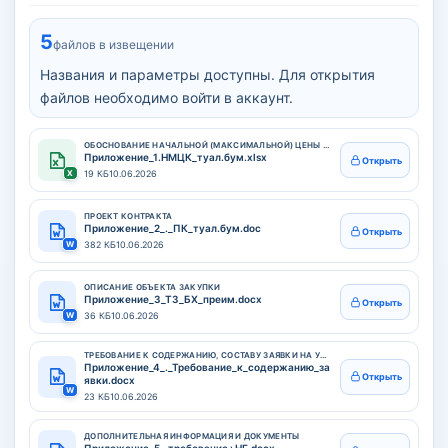
5
файлов в извещении
Названия и параметры доступны. Для открытия
файлов необходимо войти в аккаунт.
ОБОСНОВАНИЕ НАЧАЛЬНОЙ (МАКСИМАЛЬНОЙ) ЦЕНЫ КОНТРАКТА
Приложение_1.НМЦК_туал.бум.xlsx
Открыть
X
19 КБ
10.06.2026
ПРОЕКТ КОНТРАКТА
Приложение_2_._ПК_туал.бум.doc
Открыть
W
382 КБ
10.06.2026
ОПИСАНИЕ ОБЪЕКТА ЗАКУПКИ
Приложение_3_ТЗ_БХ_преим.docx
Открыть
W
36 КБ
10.06.2026
ТРЕБОВАНИЕ К СОДЕРЖАНИЮ, СОСТАВУ ЗАЯВКИ НА УЧАСТИЕ В ЗАКУПКЕ
Приложение_4_._Требование_к_содержанию_за
Открыть
явки.docx
W
23 КБ
10.06.2026
ДОПОЛНИТЕЛЬНАЯ ИНФОРМАЦИЯ И ДОКУМЕНТЫ