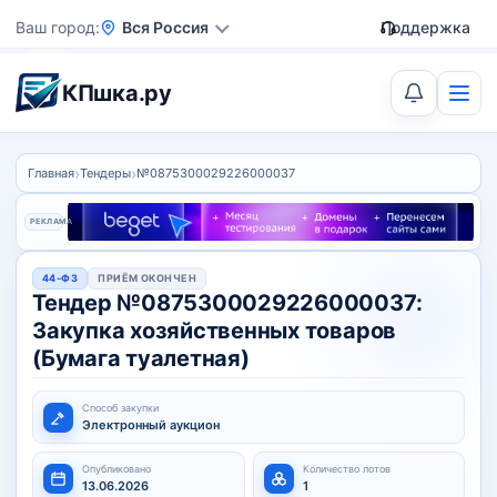
Ваш город
Вся Россия
Поддержка
КПшка.ру
›
›
Главная
Тендеры
№0875300029226000037
РЕКЛАМА
44-ФЗ
ПРИЁМ ОКОНЧЕН
Тендер №0875300029226000037:
Закупка хозяйственных товаров
(Бумага туалетная)
Способ закупки
Электронный аукцион
Опубликовано
Количество лотов
13.06.2026
1