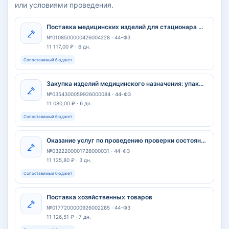
или условиями проведения.
Поставка медицинских изделий для стационара для нужд Государственного бюджетного учреждения Республики Марий Эл «Республиканский кожно-венерологический диспансер»
№0108500000426004228 · 44-ФЗ
11 117,00 ₽ · 6 дн.
Сопоставимый бюджет
Закупка изделий медицинского назначения: упаковка для стерилизации, одноразового использования, индикатор химический/ физический для контроля стерилизации.
№0354300059926000084 · 44-ФЗ
11 080,00 ₽ · 6 дн.
Сопоставимый бюджет
Оказание услуг по проведению проверки состояния огнезащитной обработки (пропитки) деревянных конструкций чердачных помещений
№0322200001726000031 · 44-ФЗ
11 125,80 ₽ · 3 дн.
Сопоставимый бюджет
Поставка хозяйственных товаров
№0177200000926002285 · 44-ФЗ
11 126,51 ₽ · 7 дн.