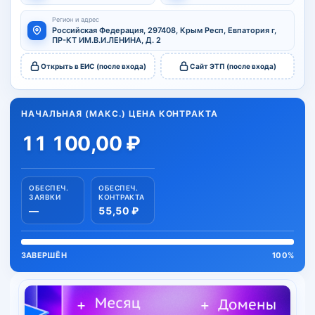
Регион и адрес
Российская Федерация, 297408, Крым Респ, Евпатория г,
ПР-КТ ИМ.В.И.ЛЕНИНА, Д. 2
Открыть в ЕИС (после входа)
Сайт ЭТП (после входа)
НАЧАЛЬНАЯ (МАКС.) ЦЕНА КОНТРАКТА
11 100,00 ₽
ОБЕСПЕЧ.
ОБЕСПЕЧ.
ЗАЯВКИ
КОНТРАКТА
—
55,50 ₽
ЗАВЕРШЁН
100%