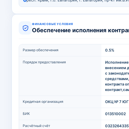
респ. Крым, г.о. Евпатория, г. Евпатория, пр-кт им.В.И
ФИНАНСОВЫЕ УСЛОВИЯ
Обеспечение исполнения контра
Размер обеспечения
0.5%
Порядок предоставления
Исполнение 
внесением д
с законодат
средствами
контракта о
контракт,са
Кредитная организация
ОКЦ № 7 ЮГУ
БИК
013510002
Расчётный счёт
0323264335