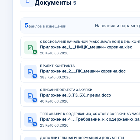
Документы
5
5
Названия и параметр
файлов в извещении
ОБОСНОВАНИЕ НАЧАЛЬНОЙ (МАКСИМАЛЬНОЙ) ЦЕНЫ КОН
Приложение_1_._НМЦК_мешки+корзина.xlsx
X
20 КБ
10.06.2026
ПРОЕКТ КОНТРАКТА
Приложение_2_._ПК_мешки+корзина.doc
W
383 КБ
10.06.2026
ОПИСАНИЕ ОБЪЕКТА ЗАКУПКИ
Приложение_3_ТЗ_БХ_преим.docx
W
40 КБ
10.06.2026
ТРЕБОВАНИЕ К СОДЕРЖАНИЮ, СОСТАВУ ЗАЯВКИ НА УЧАС
Приложение_4_._Требование_к_содержанию_за
W
25 КБ
10.06.2026
ДОПОЛНИТЕЛЬНАЯ ИНФОРМАЦИЯ И ДОКУМЕНТЫ