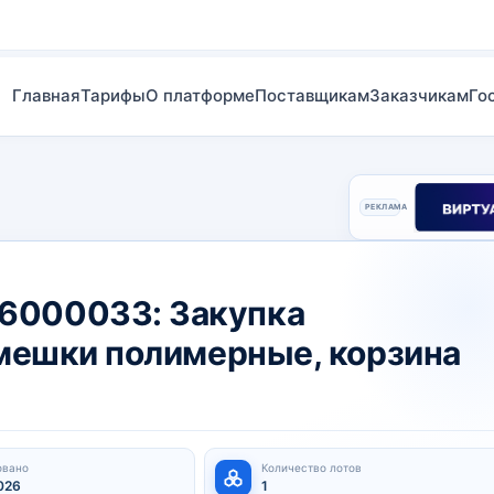
Главная
Тарифы
О платформе
Поставщикам
Заказчикам
Го
РЕКЛАМА
6000033: Закупка
(мешки полимерные, корзина
овано
Количество лотов
026
1