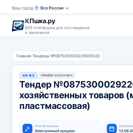
Ваш город
Вся Россия
КПшка.ру
B2B-платформа для поставщиков
и заказчиков
›
›
Главная
Тендеры
№0875300029226000033
44-ФЗ
ПРИЁМ ОКОНЧЕН
Тендер №087530002922
хозяйственных товаров 
пластмассовая)
Способ закупки
Опублик
Электронный аукцион
13.06.2