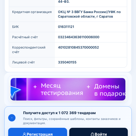
44-ФЗ.
Кредитная организация
ОКЦ № 3 ВВГУ Банка России//УФК по
Саратовской области, г Саратов
БИК
016311121
Расчётный счёт
03234643636110006000
Корреспондентский
40102810845370000052
счёт
Лицевой счёт
335040155
Получите доступ к 1 072 369 тендерам
Поиск, фильтры, сохранённые шаблоны, контакты заказчиков и
документация.
Регистрация
Войти