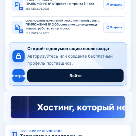
ПРОЕКТ КОНТРАКТА
ПРИЛОЖЕНИЕ № 4 Проект контракта (1).doc
Открыть
W
265 КБ
13.06.2026
ОБОСНОВАНИЕ НАЧАЛЬНОЙ (МАКСИМАЛЬНОЙ) ЦЕНЫ КОНТРАКТА
ПРИЛОЖЕНИЕ № 2 Обоснование цены единицы
Открыть
товара, работы, услуги.docx
W
133 КБ
13.06.2026
Откройте документацию после входа
Авторизуйтесь или создайте бесплатный
профиль поставщика.
Регистрация
Войти
ГЕОГРАФИЯ ИСПОЛНЕНИЯ