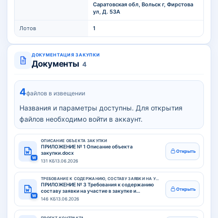
Саратовская обл, Вольск г, Фирстова
ул, Д. 53А
Лотов
1
ДОКУМЕНТАЦИЯ ЗАКУПКИ
Документы
4
4
файлов в извещении
Названия и параметры доступны. Для открытия
файлов необходимо войти в аккаунт.
ОПИСАНИЕ ОБЪЕКТА ЗАКУПКИ
ПРИЛОЖЕНИЕ № 1 Описание объекта
Открыть
закупки.docx
W
131 КБ
13.06.2026
ТРЕБОВАНИЕ К СОДЕРЖАНИЮ, СОСТАВУ ЗАЯВКИ НА УЧАСТИЕ В ЗАКУПКЕ
ПРИЛОЖЕНИЕ № 3 Требования к содержанию
Открыть
составу заявки на участие в закупке и
W
инструкция по её заполнению с изменениями
146 КБ
13.06.2026
(1).docx