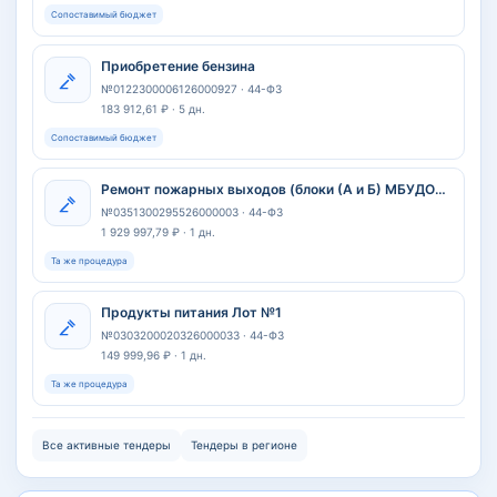
Сопоставимый бюджет
Приобретение бензина
№0122300006126000927 · 44-ФЗ
183 912,61 ₽ · 5 дн.
Сопоставимый бюджет
Ремонт пожарных выходов (блоки (А и Б) МБУДО "ЦДТ "Факел", расположенного по адресу: Новосибирская область, р.п. Кольцово 9а
№0351300295526000003 · 44-ФЗ
1 929 997,79 ₽ · 1 дн.
Та же процедура
Продукты питания Лот №1
№0303200020326000033 · 44-ФЗ
149 999,96 ₽ · 1 дн.
Та же процедура
Все активные тендеры
Тендеры в регионе