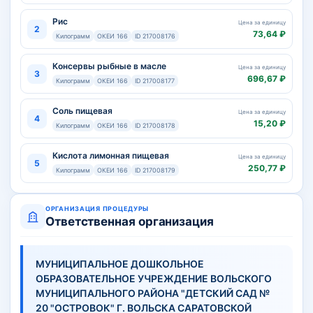
Рис
Цена за единицу
2
73,64 ₽
Килограмм
ОКЕИ 166
ID 217008176
Консервы рыбные в масле
Цена за единицу
3
696,67 ₽
Килограмм
ОКЕИ 166
ID 217008177
Соль пищевая
Цена за единицу
4
15,20 ₽
Килограмм
ОКЕИ 166
ID 217008178
Кислота лимонная пищевая
Цена за единицу
5
250,77 ₽
Килограмм
ОКЕИ 166
ID 217008179
ОРГАНИЗАЦИЯ ПРОЦЕДУРЫ
Ответственная организация
МУНИЦИПАЛЬНОЕ ДОШКОЛЬНОЕ
ОБРАЗОВАТЕЛЬНОЕ УЧРЕЖДЕНИЕ ВОЛЬСКОГО
МУНИЦИПАЛЬНОГО РАЙОНА "ДЕТСКИЙ САД №
20 "ОСТРОВОК" Г. ВОЛЬСКА САРАТОВСКОЙ