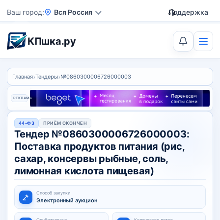
Ваш город
Вся Россия
Поддержка
КПшка.ру
›
›
Главная
Тендеры
№0860300006726000003
РЕКЛАМА
44-ФЗ
ПРИЁМ ОКОНЧЕН
Тендер №0860300006726000003:
Поставка продуктов питания (рис,
сахар, консервы рыбные, соль,
лимонная кислота пищевая)
Способ закупки
Электронный аукцион
Опубликовано
Количество лотов