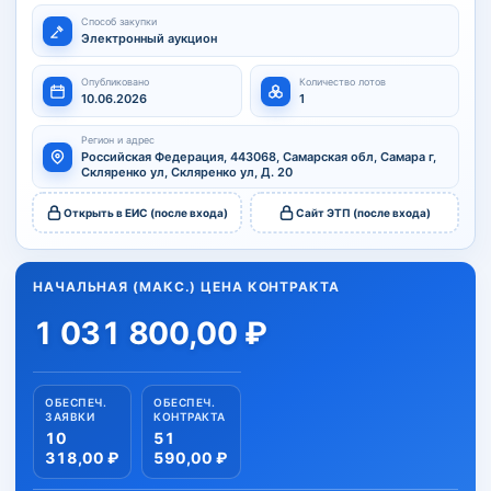
Способ закупки
Электронный аукцион
Опубликовано
Количество лотов
10.06.2026
1
Регион и адрес
Российская Федерация, 443068, Самарская обл, Самара г,
Скляренко ул, Скляренко ул, Д. 20
Открыть в ЕИС (после входа)
Сайт ЭТП (после входа)
НАЧАЛЬНАЯ (МАКС.) ЦЕНА КОНТРАКТА
1 031 800,00 ₽
ОБЕСПЕЧ.
ОБЕСПЕЧ.
ЗАЯВКИ
КОНТРАКТА
10
51
318,00 ₽
590,00 ₽