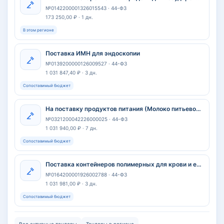
№0142200001326015543 · 44-ФЗ
173 250,00 ₽ · 1 дн.
В этом регионе
Поставка ИМН для эндоскопии
№0139200000126009527 · 44-ФЗ
1 031 847,40 ₽ · 3 дн.
Сопоставимый бюджет
На поставку продуктов питания (Молоко питьевое ) на 2027 год для нужд Государственного казенного учреждения здравоохранения Ставропольского края «Краевой санаторий для детей «Журавлик»
№0321200042226000025 · 44-ФЗ
1 031 940,00 ₽ · 7 дн.
Сопоставимый бюджет
Поставка контейнеров полимерных для крови и ее компонентов с раствором гемоконсерванта счетверённых
№0164200001926002788 · 44-ФЗ
1 031 981,00 ₽ · 3 дн.
Сопоставимый бюджет