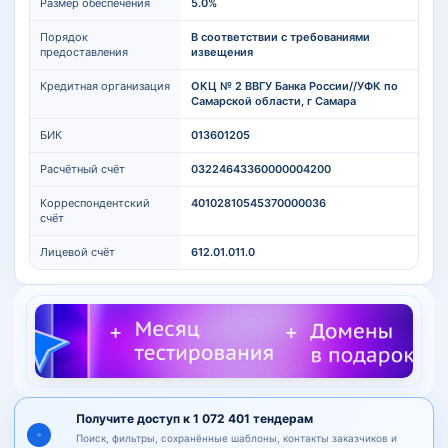
Размер обеспечения
5.0%
Порядок
В соответствии с требованиями
предоставления
извещения
Кредитная организация
ОКЦ № 2 ВВГУ Банка России//УФК по
Самарской области, г Самара
БИК
013601205
Расчётный счёт
03224643360000004200
Корреспондентский
40102810545370000036
счёт
Лицевой счёт
612.01.011.0
Получите доступ к 1 072 401 тендерам
Поиск, фильтры, сохранённые шаблоны, контакты заказчиков и