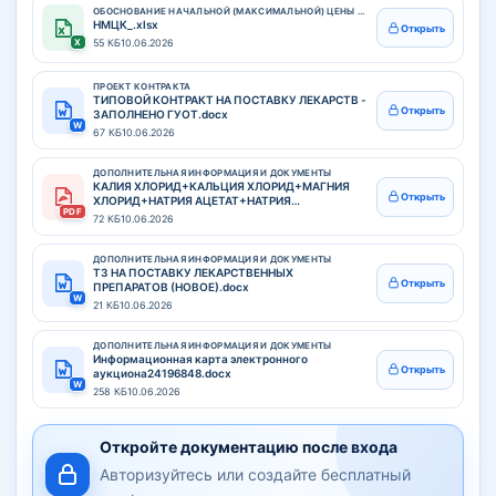
ОБОСНОВАНИЕ НАЧАЛЬНОЙ (МАКСИМАЛЬНОЙ) ЦЕНЫ КОНТРАКТА
НМЦК_.xlsx
Открыть
X
55 КБ
10.06.2026
ПРОЕКТ КОНТРАКТА
ТИПОВОЙ КОНТРАКТ НА ПОСТАВКУ ЛЕКАРСТВ -
Открыть
ЗАПОЛНЕНО ГУОТ.docx
W
67 КБ
10.06.2026
ДОПОЛНИТЕЛЬНАЯ ИНФОРМАЦИЯ И ДОКУМЕНТЫ
КАЛИЯ ХЛОРИД+КАЛЬЦИЯ ХЛОРИД+МАГНИЯ
Открыть
ХЛОРИД+НАТРИЯ АЦЕТАТ+НАТРИЯ
PDF
ХЛОРИД+ЯБЛОЧНАЯ КИСЛОТА.pdf
72 КБ
10.06.2026
ДОПОЛНИТЕЛЬНАЯ ИНФОРМАЦИЯ И ДОКУМЕНТЫ
ТЗ НА ПОСТАВКУ ЛЕКАРСТВЕННЫХ
Открыть
ПРЕПАРАТОВ (НОВОЕ).docx
W
21 КБ
10.06.2026
ДОПОЛНИТЕЛЬНАЯ ИНФОРМАЦИЯ И ДОКУМЕНТЫ
Информационная карта электронного
Открыть
аукциона24196848.docx
W
258 КБ
10.06.2026
Откройте документацию после входа
Авторизуйтесь или создайте бесплатный