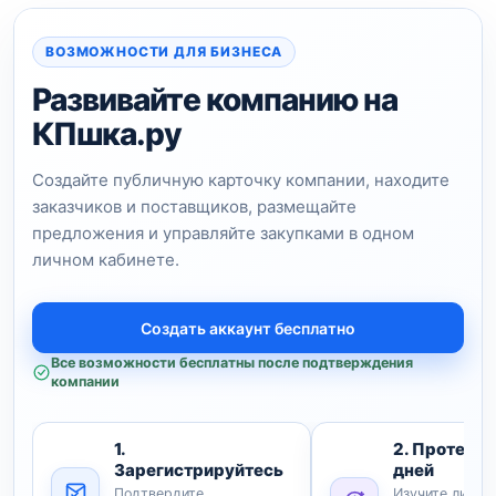
3
оборудование и
Все регионы →
изделия
ВОЗМОЖНОСТИ ДЛЯ БИЗНЕСА
Прочее оборудование
3
и изделия
Развивайте компанию на
КПшка.ру
Все отрасли →
Создайте публичную карточку компании, находите
заказчиков и поставщиков, размещайте
предложения и управляйте закупками в одном
личном кабинете.
Создать аккаунт бесплатно
Все возможности бесплатны после подтверждения
компании
1.
2. Протести
Зарегистрируйтесь
дней
Подтвердите
Изучите личны