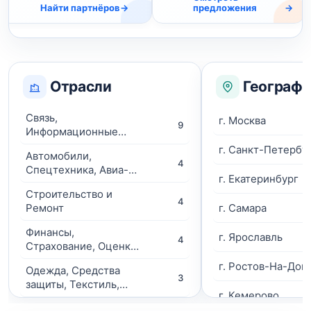
Найти партнёров
→
предложения
→
Отрасли
Географи
Связь,
г. Москва
9
Информационные
технологии
г. Санкт-Петербу
Автомобили,
4
Спецтехника, Авиа-
г. Екатеринбург
ЖД-техника, Суда
Строительство и
4
г. Самара
Ремонт
Финансы,
г. Ярославль
4
Страхование, Оценка,
Юридические услуги
г. Ростов-На-Дон
Одежда, Средства
3
защиты, Текстиль,
г. Кемерово
Хозтовары, Тара
Промышленное