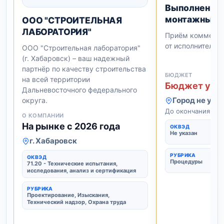
Выполнение 
монтажных р
ООО "СТРОИТЕЛЬНАЯ
ЛАБОРАТОРИЯ"
Приём коммерче
от исполнителей
ООО "Строительная лаборатория"
(г. Хабаровск) – ваш надежный
партнёр по качеству строительства
на всей территории
Бюджет уто
Дальневосточного федерального
Город не ука
округа.
До окончания: 5 
На рынке с 2026 года
ОКВЭД
Не указан
г. Хабаровск
РУБРИКА
ОКВЭД
Процедуры
71.20 - Технические испытания,
исследования, анализ и сертификация
РУБРИКА
Проектирование, Изыскания,
Технический надзор, Охрана труда