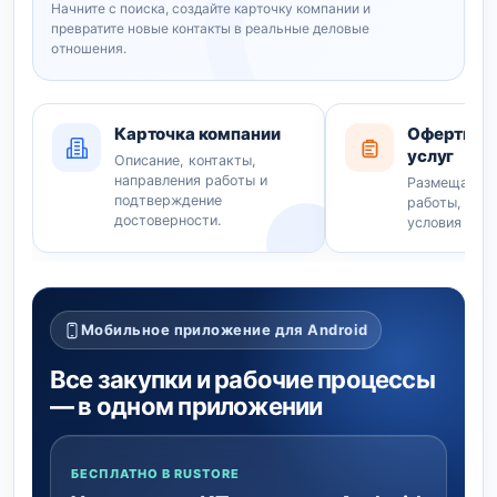
Начните с поиска, создайте карточку компании и
превратите новые контакты в реальные деловые
отношения.
Карточка компании
Оферты то
услуг
Описание, контакты,
направления работы и
Размещайте 
подтверждение
работы, услу
достоверности.
условия сотр
Мобильное приложение для Android
Все закупки и рабочие процессы
— в одном приложении
БЕСПЛАТНО В RUSTORE