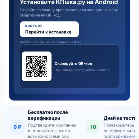
Установите КПшка.ру на Android
Откройте страницу приложения или наведите камеру
смартфона на QR-код.
RUSTORE
Перейти к установке
Android 7.0 и выше · проверено RuStore
Сканируйте QR-код
При наведении код увеличивается
Бесплатно после
Бесплатно после верификации
Десять дней на
Дней на тести
верификации
Познакомьтесь с
Подтвердите компанию
0 ₽
10
до обязательног
и пользуйтесь всеми
подтверждения 
возможностями без